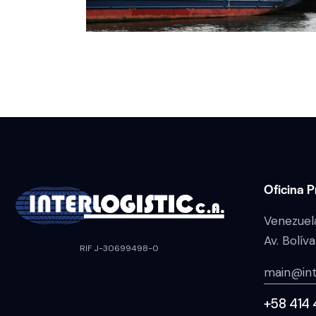
Oficina P
Venezuel
Av. Bolív
RIF J-30699498-0
main@int
+58 414