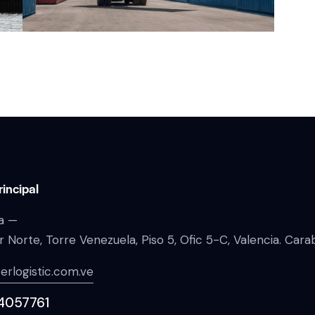
rincipal
a —
ar Norte, Torre Venezuela, Piso 5, Ofic 5-C, Valencia. Car
erlogistic.com.ve
 4057761