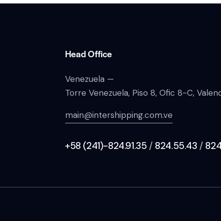
Head Office
Venezuela —
Torre Venezuela, Piso 8, Ofic 8-C, Vale
main@intershipping.com.ve
+58 (241)-824.91.35
/
824.55.43
/
824