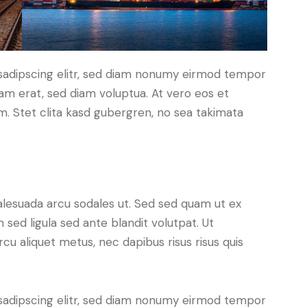
sadipscing elitr, sed diam nonumy eirmod tempor
yam erat, sed diam voluptua. At vero eos et
. Stet clita kasd gubergren, no sea takimata
alesuada arcu sodales ut. Sed sed quam ut ex
ed ligula sed ante blandit volutpat. Ut
rcu aliquet metus, nec dapibus risus risus quis
sadipscing elitr, sed diam nonumy eirmod tempor