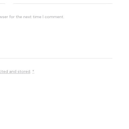
wser for the next time I comment.
ected and stored
.
*